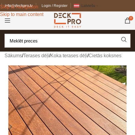
info@deckpro.lv
Login / Register
Latviešu
Skip to navigation
Skip to main content
0
Sākums
/
Terases dēļi
/
Koka terases dēļi
/
Cietās koksnes