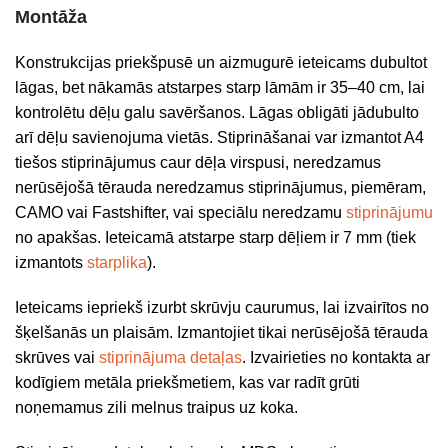
Montāža
Konstrukcijas priekšpusē un aizmugurē ieteicams dubultot
lāgas, bet nākamās atstarpes starp lāmām ir 35–40 cm, lai
kontrolētu dēļu galu savēršanos. Lāgas obligāti jādubulto
arī dēļu savienojuma vietās. Stiprināšanai var izmantot A4
tiešos stiprinājumus caur dēļa virspusi, neredzamus
nerūsējošā tērauda neredzamus stiprinājumus, piemēram,
CAMO vai Fastshifter, vai speciālu neredzamu
stiprinājumu
no apakšas. Ieteicamā atstarpe starp dēļiem ir 7 mm (tiek
izmantots
starplika
).
Ieteicams iepriekš izurbt skrūvju caurumus, lai izvairītos no
šķelšanās un plaisām. Izmantojiet tikai nerūsējošā tērauda
skrūves vai
stiprinājuma detaļas
. Izvairieties no kontakta ar
kodīgiem metāla priekšmetiem, kas var radīt grūti
noņemamus zili melnus traipus uz koka.