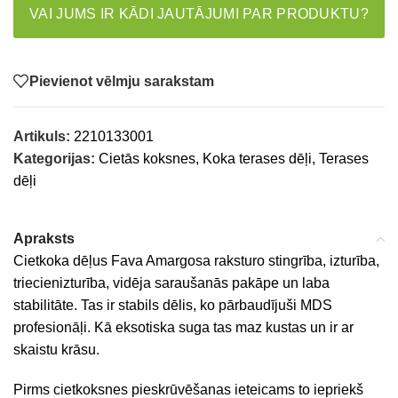
VAI JUMS IR KĀDI JAUTĀJUMI PAR PRODUKTU?
Pievienot vēlmju sarakstam
Artikuls:
2210133001
Kategorijas:
Cietās koksnes
,
Koka terases dēļi
,
Terases
dēļi
Apraksts
Cietkoka dēļus Fava Amargosa raksturo stingrība, izturība,
triecienizturība, vidēja saraušanās pakāpe un laba
stabilitāte. Tas ir stabils dēlis, ko pārbaudījuši MDS
profesionāļi. Kā eksotiska suga tas maz kustas un ir ar
skaistu krāsu.
Pirms cietkoksnes pieskrūvēšanas ieteicams to iepriekš