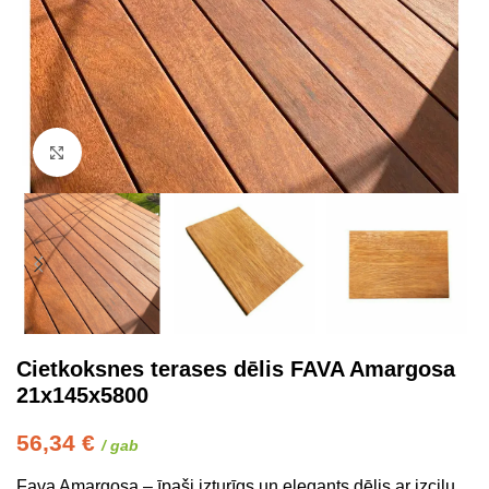
Click to enlarge
Cietkoksnes terases dēlis FAVA Amargosa
21x145x5800
56,34
€
/ gab
Fava Amargosa – īpaši izturīgs un elegants dēlis ar izcilu