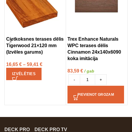
Cietkoksnes terases dēlis
Trex Enhance Naturals
T
Tigerwood 21×120 mm
WPC terases dēlis
d
(Izvēles garums)
Cinnamon 24x140x6090
2
koka imitācija
i
16,65
€
–
59,41
€
83,59
€
5
/ gab
IZVĒLĒTIES
-
+
PIEVIENOT GROZAM
DECK PRO
DECK PRO TV