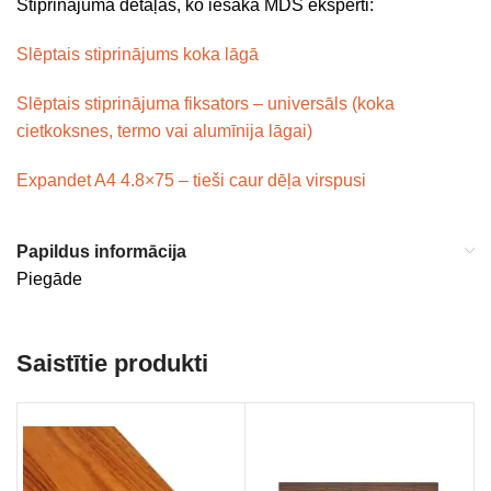
Stiprinājuma detaļas, ko iesaka MDS eksperti:
Slēptais stiprinājums koka lāgā
Slēptais stiprinājuma fiksators – universāls (koka
cietkoksnes, termo vai alumīnija lāgai)
Expandet A4 4.8×75 – tieši caur dēļa virspusi
Papildus informācija
Piegāde
Saistītie produkti