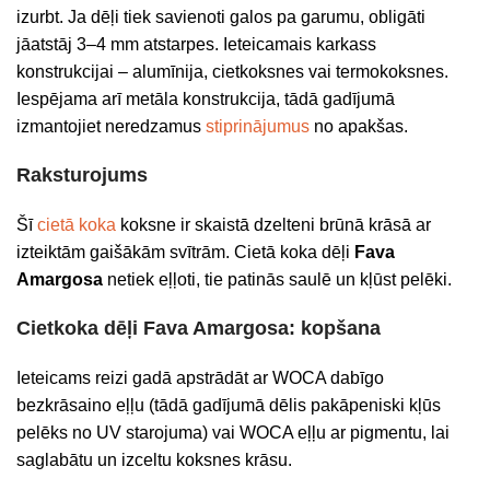
izurbt. Ja dēļi tiek savienoti galos pa garumu, obligāti
jāatstāj 3–4 mm atstarpes. Ieteicamais karkass
konstrukcijai – alumīnija, cietkoksnes vai termokoksnes.
Iespējama arī metāla konstrukcija, tādā gadījumā
izmantojiet neredzamus
stiprinājumus
no apakšas.
Raksturojums
Šī
cietā koka
koksne ir skaistā dzelteni brūnā krāsā ar
izteiktām gaišākām svītrām. Cietā koka dēļi
Fava
Amargosa
netiek eļļoti, tie patinās saulē un kļūst pelēki.
Cietkoka dēļi Fava Amargosa: kopšana
Ieteicams reizi gadā apstrādāt ar WOCA dabīgo
bezkrāsaino eļļu (tādā gadījumā dēlis pakāpeniski kļūs
pelēks no UV starojuma) vai WOCA eļļu ar pigmentu, lai
saglabātu un izceltu koksnes krāsu.