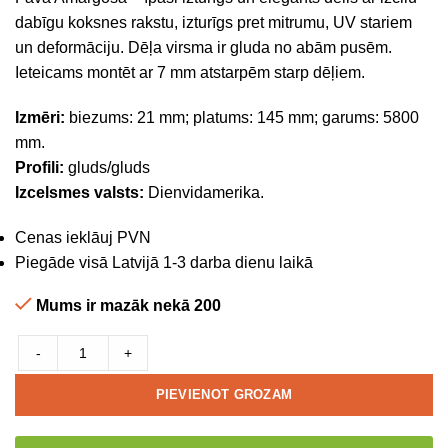
dabīgu koksnes rakstu, izturīgs pret mitrumu, UV stariem
un deformāciju. Dēļa virsma ir gluda no abām pusēm.
Ieteicams montēt ar 7 mm atstarpēm starp dēļiem.
Izmēri:
biezums: 21 mm; platums: 145 mm; garums: 5800
mm.
Profili:
gluds/gluds
Izcelsmes valsts:
Dienvidamerika.
Cenas ieklāuj PVN
Piegāde visā Latvijā 1-3 darba dienu laikā
Mums ir mazāk nekā 200
-
+
PIEVIENOT GROZAM