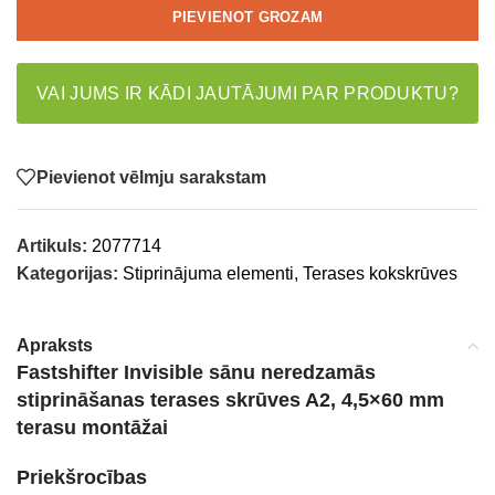
PIEVIENOT GROZAM
VAI JUMS IR KĀDI JAUTĀJUMI PAR PRODUKTU?
Pievienot vēlmju sarakstam
Artikuls:
2077714
Kategorijas:
Stiprinājuma elementi
,
Terases kokskrūves
Apraksts
Fastshifter Invisible sānu neredzamās
stiprināšanas terases skrūves A2, 4,5×60 mm
terasu montāžai
Priekšrocības