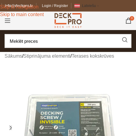
info@deckpro.lv
Login / Register
Latviešu
Skip to navigation
Skip to main content
0
Sākums
/
Stiprinājuma elementi
/
Terases kokskrūves