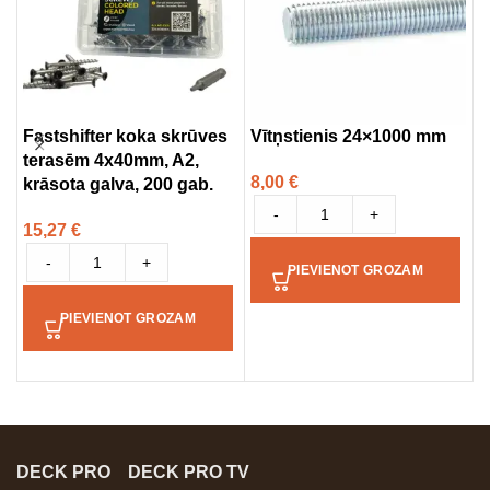
Fastshifter koka skrūves
Vītņstienis 24×1000 mm
terasēm 4x40mm, A2,
D
8,00
€
krāsota galva, 200 gab.
S
-
+
15,27
€
2
-
+
PIEVIENOT GROZAM
PIEVIENOT GROZAM
DECK PRO
DECK PRO TV