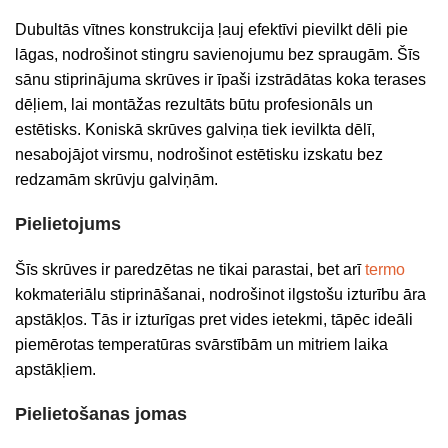
Dubultās vītnes konstrukcija ļauj efektīvi pievilkt dēli pie
lāgas, nodrošinot stingru savienojumu bez spraugām. Šīs
sānu stiprinājuma skrūves ir īpaši izstrādātas koka terases
dēļiem, lai montāžas rezultāts būtu profesionāls un
estētisks. Koniskā skrūves galviņa tiek ievilkta dēlī,
nesabojājot virsmu, nodrošinot estētisku izskatu bez
redzamām skrūvju galviņām.
Pielietojums
Šīs skrūves ir paredzētas ne tikai parastai, bet arī
termo
kokmateriālu stiprināšanai, nodrošinot ilgstošu izturību āra
apstākļos. Tās ir izturīgas pret vides ietekmi, tāpēc ideāli
piemērotas temperatūras svārstībām un mitriem laika
apstākļiem.
Pielietošanas jomas