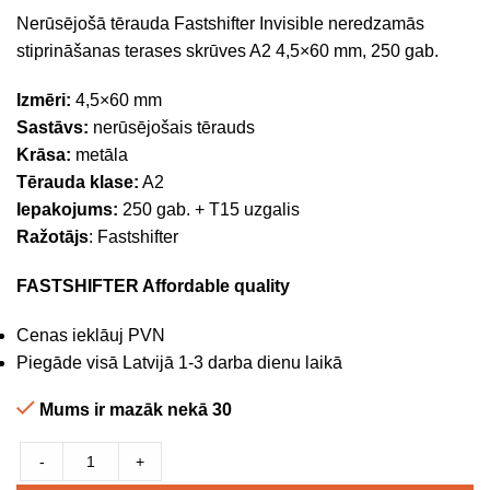
Nerūsējošā tērauda Fastshifter Invisible neredzamās
stiprināšanas terases skrūves A2 4,5×60 mm, 250 gab.
Izmēri:
4,5×60 mm
Sastāvs:
nerūsējošais tērauds
Krāsa:
metāla
Tērauda klase:
A2
Iepakojums:
250 gab. + T15 uzgalis
Ražotājs
: Fastshifter
FASTSHIFTER Affordable quality
Cenas ieklāuj PVN
Piegāde visā Latvijā 1-3 darba dienu laikā
Mums ir mazāk nekā 30
-
+