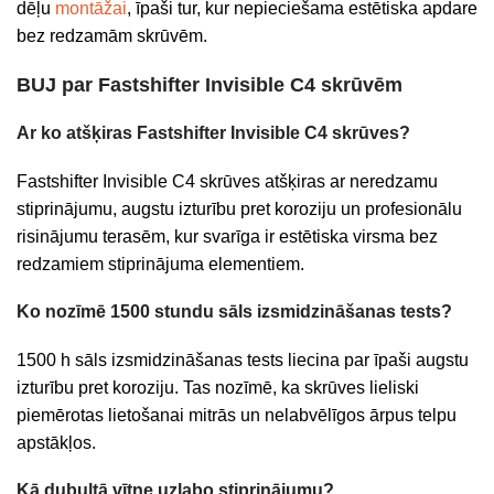
dēļu
montāžai
, īpaši tur, kur nepieciešama estētiska apdare
bez redzamām skrūvēm.
BUJ par Fastshifter Invisible C4 skrūvēm
Ar ko atšķiras Fastshifter Invisible C4 skrūves?
Fastshifter Invisible C4 skrūves atšķiras ar neredzamu
stiprinājumu, augstu izturību pret koroziju un profesionālu
risinājumu terasēm, kur svarīga ir estētiska virsma bez
redzamiem stiprinājuma elementiem.
Ko nozīmē 1500 stundu sāls izsmidzināšanas tests?
1500 h sāls izsmidzināšanas tests liecina par īpaši augstu
izturību pret koroziju. Tas nozīmē, ka skrūves lieliski
piemērotas lietošanai mitrās un nelabvēlīgos ārpus telpu
apstākļos.
Kā dubultā vītne uzlabo stiprinājumu?