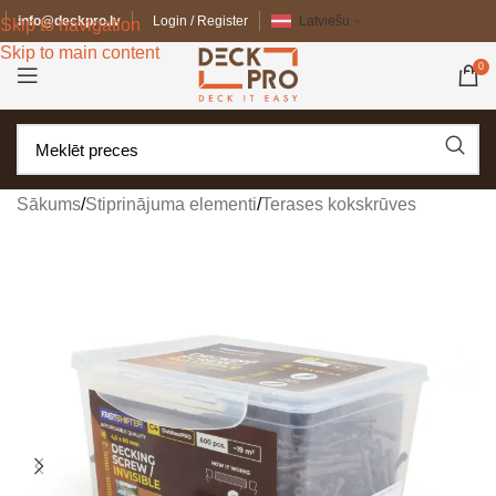
info@deckpro.lv
Login / Register
Latviešu
Skip to navigation
Skip to main content
0
Sākums
/
Stiprinājuma elementi
/
Terases kokskrūves