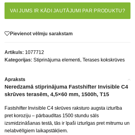
VAI JUMS IR KĀDI JAUTĀJUMI PAR PRODUKTU?
Pievienot vēlmju sarakstam
Artikuls:
1077712
Kategorijas:
Stiprinājuma elementi
,
Terases kokskrūves
Apraksts
Neredzamā stiprinājuma Fastshifter Invisible C4
skrūves terasēm, 4,5×60 mm, 1500h, T15
Fastshifter Invisible C4 skrūves raksturo augsta izturība
pret koroziju – pārbaudītas 1500 stundu sāls
izsmidzināšanas testā, tās ir īpaši izturīgas pret mitrumu un
nelabvēlīgiem laikapstākļiem.