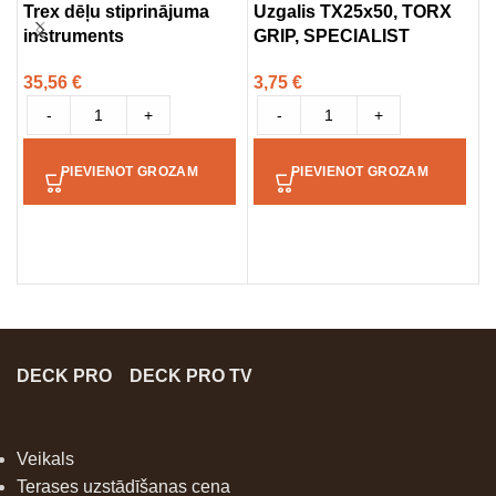
Trex dēļu stiprinājuma
Uzgalis TX25x50, TORX
V
instruments
GRIP, SPECIALIST
8
35,56
€
3,75
€
-
+
-
+
PIEVIENOT GROZAM
PIEVIENOT GROZAM
DECK PRO
DECK PRO TV
Veikals
Terases uzstādīšanas cena