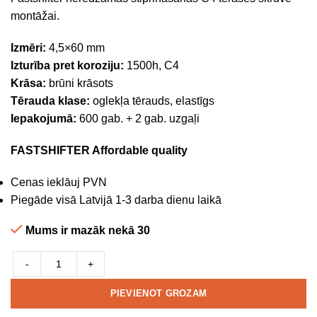
montāžai.
Izmēri:
4,5×60 mm
Izturība pret koroziju:
1500h, C4
Krāsa:
brūni krāsots
Tērauda klase:
oglekļa tērauds, elastīgs
Iepakojumā:
600 gab. + 2 gab. uzgaļi
FASTSHIFTER Affordable quality
Cenas ieklāuj PVN
Piegāde visā Latvijā 1-3 darba dienu laikā
Mums ir mazāk nekā 30
-
+
PIEVIENOT GROZAM