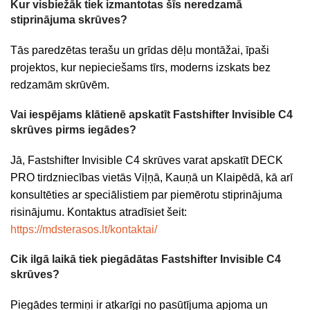
Kur visbiežāk tiek izmantotas šīs neredzamā
stiprinājuma skrūves?
Tās paredzētas terašu un grīdas dēļu montāžai, īpaši
projektos, kur nepieciešams tīrs, moderns izskats bez
redzamām skrūvēm.
Vai iespējams klātienē apskatīt Fastshifter Invisible C4
skrūves pirms iegādes?
Jā, Fastshifter Invisible C4 skrūves varat apskatīt DECK
PRO tirdzniecības vietās Viļņā, Kauņā un Klaipēdā, kā arī
konsultēties ar speciālistiem par piemērotu stiprinājuma
risinājumu. Kontaktus atradīsiet šeit:
https://mdsterasos.lt/kontaktai/
Cik ilgā laikā tiek piegādātas Fastshifter Invisible C4
skrūves?
Piegādes termiņi ir atkarīgi no pasūtījuma apjoma un