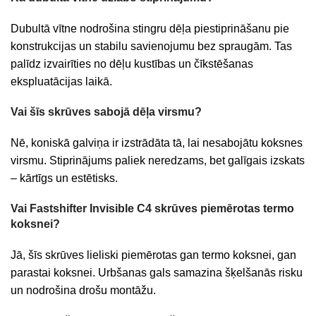
Dubultā vītne nodrošina stingru dēļa piestiprināšanu pie
konstrukcijas un stabilu savienojumu bez spraugām. Tas
palīdz izvairīties no dēļu kustības un čīkstēšanas
ekspluatācijas laikā.
Vai šīs skrūves sabojā dēļa virsmu?
Nē, koniskā galviņa ir izstrādāta tā, lai nesabojātu koksnes
virsmu. Stiprinājums paliek neredzams, bet galīgais izskats
– kārtīgs un estētisks.
Vai Fastshifter Invisible C4 skrūves piemērotas termo
koksnei?
Jā, šīs skrūves lieliski piemērotas gan termo koksnei, gan
parastai koksnei. Urbšanas gals samazina šķelšanās risku
un nodrošina drošu montāžu.