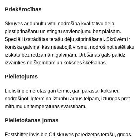
Priekšrocības
Skrūves ar dubultu vītni nodrošina kvalitatīvu dēļa
piestiprināšanu un stingru savienojumu bez plaisām.
Speciāli izstrādātas terašu dēļu stiprināšanai. Skrūvēm ir
koniska galviņa, kas nesabojā virsmu, nodrošinot estētisku
izskatu bez redzamām galviņām. Urbšanas gals palīdz
izvairīties no šķembām un koksnes šķelšanās.
Pielietojums
Lieliski piemērotas gan termo, gan parastai koksnei,
nodrošinot ilgtermiņa izturību ārpus telpām, izturīgas pret
mitrumu un temperatūras svārstībām.
Pielietošanas jomas
Fastshifter Invisible C4 skrūves paredzētas terašu, grīdas