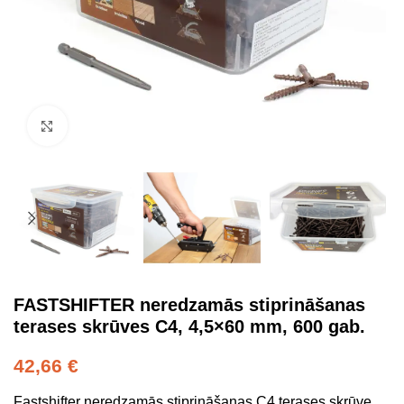
Click to enlarge
FASTSHIFTER neredzamās stiprināšanas
terases skrūves C4, 4,5×60 mm, 600 gab.
42,66
€
Fastshifter neredzamās stiprināšanas C4 terases skrūve