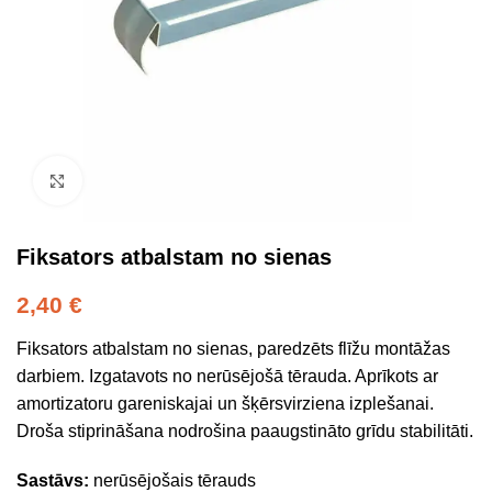
Click to enlarge
Fiksators atbalstam no sienas
2,40
€
Fiksators atbalstam no sienas, paredzēts flīžu montāžas
darbiem. Izgatavots no nerūsējošā tērauda. Aprīkots ar
amortizatoru gareniskajai un šķērsvirziena izplešanai.
Droša stiprināšana nodrošina paaugstināto grīdu stabilitāti.
Sastāvs:
nerūsējošais tērauds