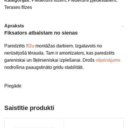
Kategorijas:
Piederumi flīzēm
,
Piederumi pjedestāliem
,
Terases flīzes
Apraksts
Fiksators atbalstam no sienas
Paredzēts
flīžu
montāžas darbiem. Izgatavots no
nerūsējošā tērauda. Tam ir amortizators, kas paredzēts
gareniskai un šķērseniskai izplešanai. Drošs
stiprinājums
nodrošina paaugstināto grīdu stabilitāti.
Piegāde
Saistītie produkti