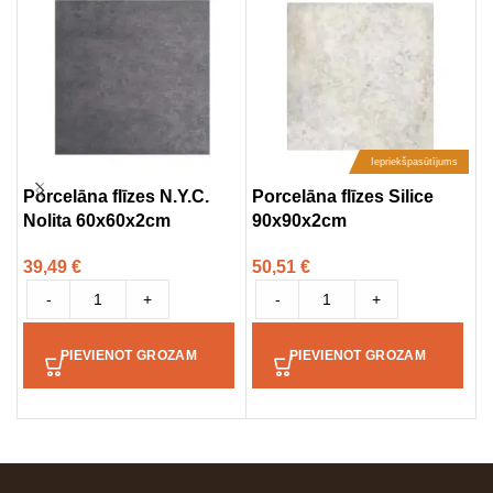
Iepriekšpasūtījums
Porcelāna flīzes N.Y.C.
Porcelāna flīzes Silice
P
Nolita 60x60x2cm
90x90x2cm
D
9
39,49
€
50,51
€
5
-
+
-
+
PIEVIENOT GROZAM
PIEVIENOT GROZAM