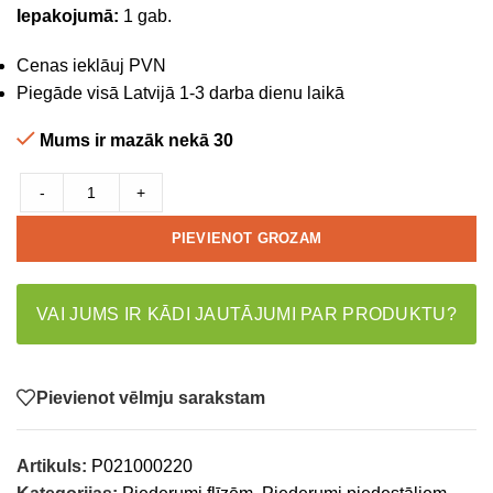
Iepakojumā:
1 gab.
Cenas ieklāuj PVN
Piegāde visā Latvijā 1-3 darba dienu laikā
Mums ir mazāk nekā 30
-
+
PIEVIENOT GROZAM
VAI JUMS IR KĀDI JAUTĀJUMI PAR PRODUKTU?
Pievienot vēlmju sarakstam
Artikuls:
P021000220