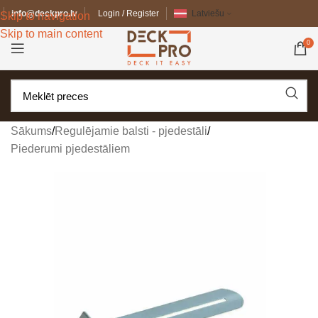
info@deckpro.lv
Login / Register
Latviešu
Skip to navigation
Skip to main content
0
Sākums
/
Regulējamie balsti - pjedestāli
/
Piederumi pjedestāliem