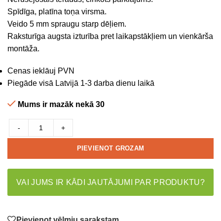
Spīdīga, platīna toņa virsma.
Veido 5 mm spraugu starp dēļiem.
Raksturīga augsta izturība pret laikapstākļiem un vienkārša
montāža.
Cenas ieklāuj PVN
Piegāde visā Latvijā 1-3 darba dienu laikā
Mums ir mazāk nekā 30
-
+
PIEVIENOT GROZAM
VAI JUMS IR KĀDI JAUTĀJUMI PAR PRODUKTU?
Pievienot vēlmju sarakstam