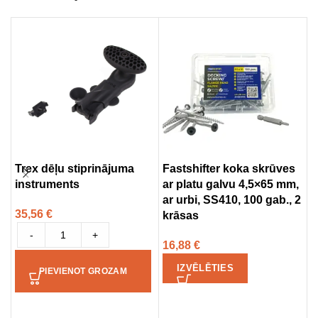
Trex dēļu stiprinājuma
Fastshifter koka skrūves
F
instruments
ar platu galvu 4,5×65 mm,
t
ar urbi, SS410, 100 gab., 2
k
35,56
€
krāsas
1
-
+
16,88
€
IZVĒLĒTIES
PIEVIENOT GROZAM