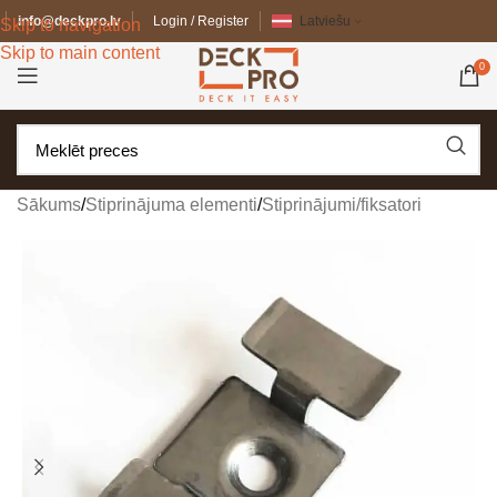
info@deckpro.lv
Login / Register
Latviešu
Skip to navigation
Skip to main content
0
Sākums
/
Stiprinājuma elementi
/
Stiprinājumi/fiksatori