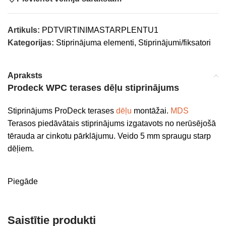
Artikuls:
PDTVIRTINIMASTARPLENTU1
Kategorijas:
Stiprinājuma elementi
,
Stiprinājumi/fiksatori
Apraksts
Prodeck WPC terases dēļu stiprinājums
Stiprinājums ProDeck terases
dēļu
montāžai.
MDS
Terasos piedāvātais stiprinājums izgatavots no nerūsējošā
tērauda ar cinkotu pārklājumu. Veido 5 mm spraugu starp
dēļiem.
Piegāde
Saistītie produkti