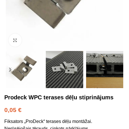
Click to enlarge
Prodeck WPC terases dēļu stiprinājums
0,05
€
Fiksators „ProDeck“ terases dēļu montāžai.
Nerūsējošais tērauds, cinkots pārklājums.