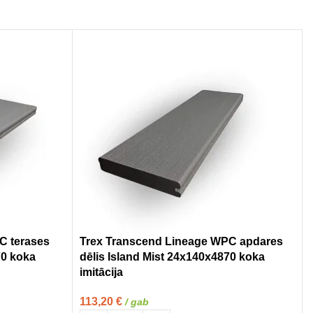
C terases
Trex Transcend Lineage WPC apdares
70 koka
dēlis Island Mist 24x140x4870 koka
imitācija
113,20
€
/ gab