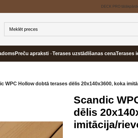
DECK PRO tālākpārd
padoms
Preču apraksti
Terases uzstādīšanas cena
Terases i
c WPC Hollow dobtā terases dēlis 20x140x3600, koka imitāci
Scandic WPC
dēlis 20x140
imitācija/rie