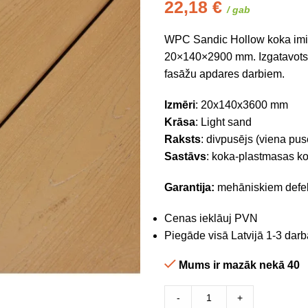
22,18
€
/ gab
WPC Sandic Hollow koka imitāc
20×140×2900 mm. Izgatavots 
fasāžu apdares darbiem.
Izmēri
: 20x140x3600 mm
Krāsa
: Light sand
Raksts
: divpusējs (viena puse
Sastāvs
: koka-plastmasas k
Garantija:
mehāniskiem defekt
Cenas ieklāuj PVN
Piegāde visā Latvijā 1-3 darb
Mums ir mazāk nekā 40
-
+