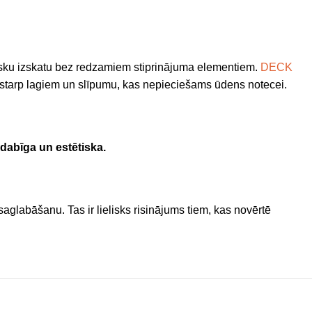
tisku izskatu bez redzamiem stiprinājuma elementiem.
DECK
us starp lagiem un slīpumu, kas nepieciešams ūdens notecei.
ndabīga un estētiska.
saglabāšanu. Tas ir lielisks risinājums tiem, kas novērtē