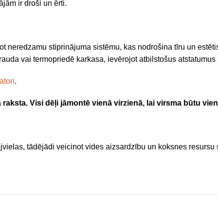
jām ir droši un ērti.
jot neredzamu stiprinājuma sistēmu, kas nodrošina tīru un estē
tērauda vai termopriedē karkasa, ievērojot atbilstošus atstatum
atori
.
aksta. Visi dēļi jāmontē vienā virzienā, lai virsma būtu vie
ejvielas, tādējādi veicinot vides aizsardzību un koksnes resursu 