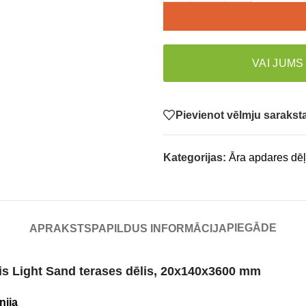
VAI JUMS
Pievienot vēlmju saraks
Kategorijas:
Āra apdares dēļ
PIEGĀDE
APRAKSTS
PAPILDUS INFORMĀCIJA
is
Light Sand terases dēlis
,
20x140x3600 mm
nija