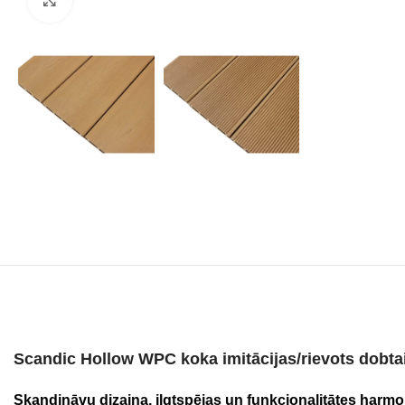
Scandic Hollow WPC koka imitācijas/rievots dobta
Skandināvu dizaina, ilgtspējas un funkcionalitātes harmo