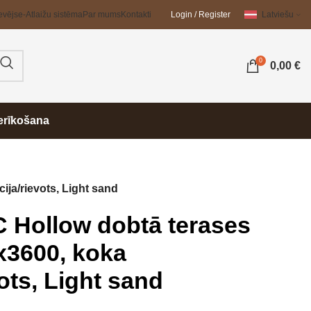
evējs
e-Atlaižu sistēma
Par mums
Kontakti
Login / Register
Latviešu
0
0,00
€
erīkošana
ja/rievots, Light sand
 Hollow dobtā terases
x3600, koka
vots, Light sand