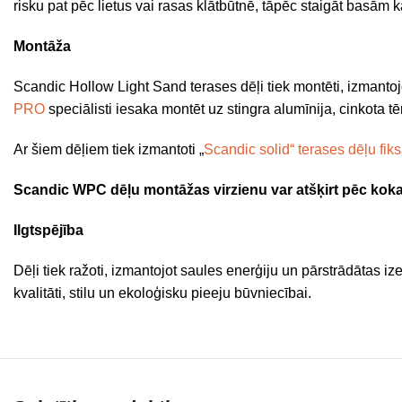
risku pat pēc lietus vai rasas klātbūtnē, tāpēc staigāt basām kā
Montāža
Scandic Hollow Light Sand terases dēļi tiek montēti, izmanto
PRO
speciālisti iesaka montēt uz stingra alumīnija, cinkota 
Ar šiem dēļiem tiek izmantoti „
Scandic solid“ terases dēļu fiks
Scandic WPC dēļu montāžas virzienu var atšķirt pēc koka r
Ilgtspējība
Dēļi tiek ražoti, izmantojot saules enerģiju un pārstrādātas iz
kvalitāti, stilu un ekoloģisku pieeju būvniecībai.