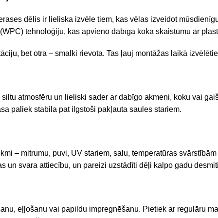
rases dēlis ir lieliska izvēle tiem, kas vēlas izveidot mūsdienīg
 (WPC) tehnoloģiju, kas apvieno dabīgā koka skaistumu ar plast
ciju, bet otra – smalki rievota. Tas ļauj montāžas laikā izvēlēt
, siltu atmosfēru un lieliski sader ar dabīgo akmeni, koku vai g
sa paliek stabila pat ilgstoši pakļauta saules stariem.
 ietekmi – mitrumu, puvi, UV stariem, salu, temperatūras svārstī
s un svara attiecību, un pareizi uzstādīti dēļi kalpo gadu desmi
nu, eļļošanu vai papildu impregnēšanu. Pietiek ar regulāru m