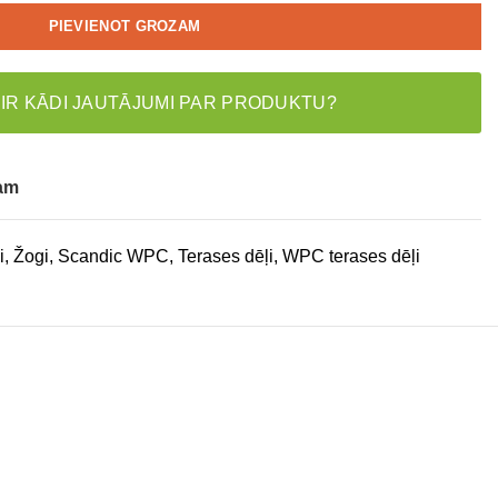
PIEVIENOT GROZAM
 IR KĀDI JAUTĀJUMI PAR PRODUKTU?
tam
i, Žogi
,
Scandic WPC
,
Terases dēļi
,
WPC terases dēļi