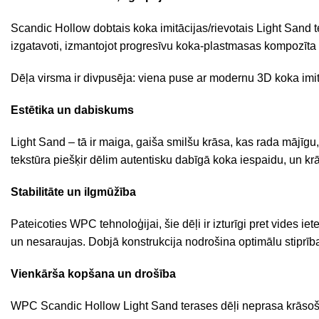
Scandic Hollow dobtais koka imitācijas/rievotais Light Sand te
izgatavoti, izmantojot progresīvu koka-plastmasas kompozīta
Dēļa virsma ir divpusēja: viena puse ar modernu 3D koka imitā
Estētika un dabiskums
Light Sand – tā ir maiga, gaiša smilšu krāsa, kas rada mājīgu
tekstūra piešķir dēlim autentisku dabīgā koka iespaidu, un krā
Stabilitāte un ilgmūžība
Pateicoties WPC tehnoloģijai, šie dēļi ir izturīgi pret vides
un nesaraujas. Dobjā konstrukcija nodrošina optimālu stiprība
Vienkārša kopšana un drošība
WPC Scandic Hollow Light Sand terases dēļi neprasa krāsoša