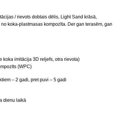
ijas / rievots dobtais dēlis, Light Sand krāsā,
no koka-plastmasas kompozīta. Der gan terasēm, gan
 koka imitācija 3D reljefs, otra rievota)
ompozīts (WPC)
iem – 2 gadi, pret puvi – 5 gadi
a dienu laikā