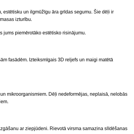
u, estētisku un ilgmūžīgu āra grīdas segumu. Šie dēļi ir
masas izturību.
ies jums piemērotāko estētisko risinājumu.
aišām fasādēm. Izteiksmīgais 3D reljefs un maigi matētā
bām un mikroorganismiem. Dēļi nedeformējas, neplaisā, nelobās
tiem.
azgāšanu ar ziepjūdeni. Rievotā virsma samazina slīdēšanas