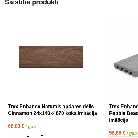
Saistītie produkti
Trex Enhance Naturals apdares dēlis
Trex Enhanc
Cinnamon 24x140x4870 koka imitācija
Pebble Bea
imitācija
66,80
€
/ gab
58,60
€
/ gab
-
+