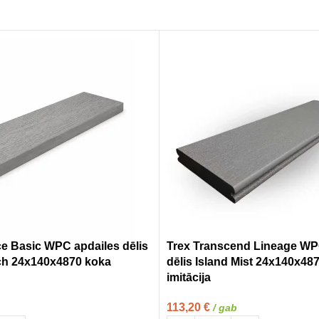
e Basic WPC apdailes dēlis
Trex Transcend Lineage WP
ch 24x140x4870 koka
dēlis Island Mist 24x140x48
imitācija
113,20
€
/ gab