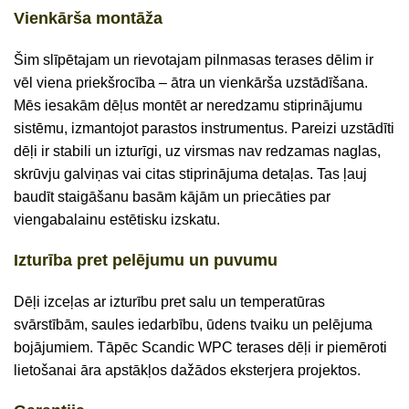
Vienkārša montāža
Šim slīpētajam un rievotajam pilnmasas terases dēlim ir
vēl viena priekšrocība – ātra un vienkārša uzstādīšana.
Mēs iesakām dēļus montēt ar neredzamu stiprinājumu
sistēmu, izmantojot parastos instrumentus. Pareizi uzstādīti
dēļi ir stabili un izturīgi, uz virsmas nav redzamas naglas,
skrūvju galviņas vai citas stiprinājuma detaļas. Tas ļauj
baudīt staigāšanu basām kājām un priecāties par
viengabalainu estētisku izskatu.
Izturība pret pelējumu un puvumu
Dēļi izceļas ar izturību pret salu un temperatūras
svārstībām, saules iedarbību, ūdens tvaiku un pelējuma
bojājumiem. Tāpēc Scandic WPC terases dēļi ir piemēroti
lietošanai āra apstākļos dažādos eksterjera projektos.