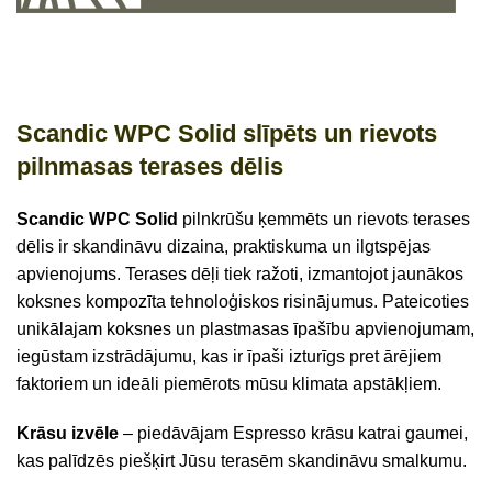
Scandic WPC Solid slīpēts un rievots
pilnmasas
terases dēlis
Scandic WPC
Solid
pilnkrūšu ķemmēts un rievots terases
dēlis ir skandināvu dizaina, praktiskuma un ilgtspējas
apvienojums. Terases dēļi tiek ražoti, izmantojot jaunākos
koksnes kompozīta tehnoloģiskos risinājumus. Pateicoties
unikālajam koksnes un plastmasas īpašību apvienojumam,
iegūstam izstrādājumu, kas ir īpaši izturīgs pret ārējiem
faktoriem un ideāli piemērots mūsu klimata apstākļiem.
Krāsu izvēle
– piedāvājam Espresso krāsu katrai gaumei,
kas palīdzēs piešķirt Jūsu terasēm skandināvu smalkumu.