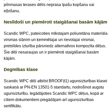
pilnmasas terases dēlis neprasa īpašu kopšanu vai
eļļošanu.
Neslīdoši un piemēroti staigāšanai basām kājām
Scandic WPC, pateicoties mīkstajam poliuretāna materiāla
virsmas slānim un ķemmētajai un rievotajai virsmai,
pretslīdes izturība pārsniedz alternatīvos kompozīta dēļus.
Šie dēļi nesaraujas un ir piemēroti staigāšanai basām
kājām.
Degmības klase
Scandic WPC dēļi atbilst BROOF(t1) ugunsizturības klasei
saskaņā ar PN-EN 13501-5 standartu, nodrošinot augstu
ugunsizturību. Iegādājoties Scandic WPC dēļus, kopā ar
citiem dokumentiem piegādājam arī ugunsizturības
sertifikātu.