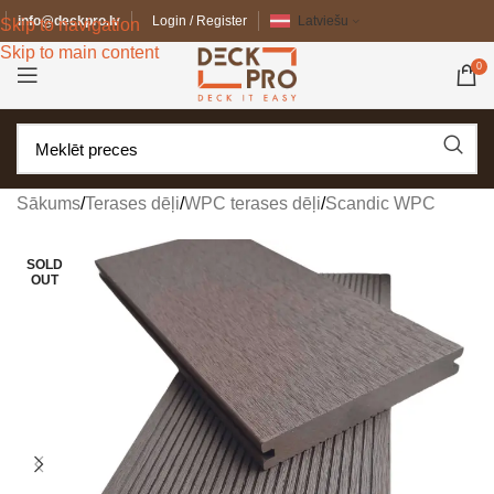
info@deckpro.lv
Login / Register
Latviešu
Skip to navigation
Skip to main content
0
Sākums
/
Terases dēļi
/
WPC terases dēļi
/
Scandic WPC
SOLD
OUT