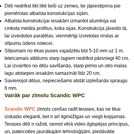
Dēļi nedrīkst tikt likti tieši uz zemes, tie jāpiestiprina pie
piemērotas atbalsta konstrukcijas sijām.
Atbalsta konstrukcijai iesakām izmantot alumīnija vai
cinkota metāla profilus, koka sijas. Konstrukcija jāveido tā,
lai izveidotos paralēlas, vienmērīgi izvietotas rindas ar
slīpumu ūdens notecei.
Slīpumam no ēkas puses vajadzētu būt 5-10 mm uz 1 m.
Ieteicamais attālums starp lagiem nedrīkst pārsniegt 40 cm.
Lai izvairītos no dēļu savīšanās, starp pirmo un otro malas
lagu atstarpes iesakām samazināt līdz 20 cm.
Savienojot dēļus, nepieciešams atstāt izplešanās spraugu
6 mm.
Vairāk par zīmolu Scandic WPC
Scandic WPC
zīmols cenšas radīt terases, kas ne tikai
izskatās eleganti, bet ir arī ilgmūžīgas un viegli kopjamas.
Terases dēļi ir ražoti, ņemot vērā vides ilgtspējas principus,
un, pateicoties jaunākajām tehnoloģijām, piedāvātie