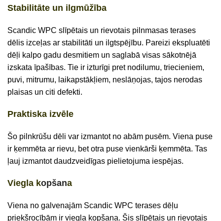
Stabilitāte un ilgmūžība
Scandic WPC slīpētais un rievotais pilnmasas terases
dēlis izceļas ar stabilitāti un ilgtspējību. Pareizi ekspluatēti
dēļi kalpo gadu desmitiem un saglabā visas sākotnējā
izskata īpašības. Tie ir izturīgi pret nodilumu, triecieniem,
puvi, mitrumu, laikapstākļiem, neslāņojas, tajos nerodas
plaisas un citi defekti.
Praktiska izvēle
Šo pilnkrūšu dēli var izmantot no abām pusēm. Viena puse
ir ķemmēta ar rievu, bet otra puse vienkārši ķemmēta. Tas
ļauj izmantot daudzveidīgas pielietojuma iespējas.
Viegla k
opšan
a
Viena no galvenajām Scandic WPC terases dēļu
priekšrocībām ir viegla kopšana. Šis slīpētais un rievotais