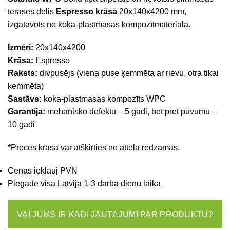
terases dēlis
Espresso krāsā
20x140x4200 mm,
izgatavots no koka-plastmasas kompozītmateriāla.
Izmēri:
20x140x4200
Krāsa:
Espresso
Raksts:
divpusējs (viena puse ķemmēta ar rievu, otra tikai
ķemmēta)
Sastāvs:
koka-plastmasas kompozīts WPC
Garantija:
mehānisko defektu – 5 gadi, bet pret puvumu –
10 gadi
*Preces krāsa var atšķirties no attēlā redzamās.
Cenas ieklāuj PVN
Piegāde visā Latvijā 1-3 darba dienu laikā
VAI JUMS IR KĀDI JAUTĀJUMI PAR PRODUKTU?