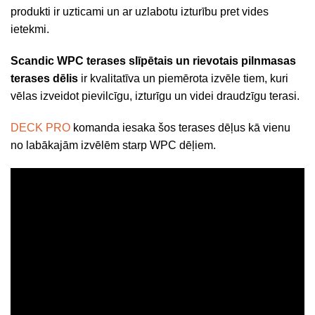
produkti ir uzticami un ar uzlabotu izturību pret vides
ietekmi.
Scandic WPC terases slīpētais un rievotais pilnmasas
terases dēlis
ir kvalitatīva un piemērota izvēle tiem, kuri
vēlas izveidot pievilcīgu, izturīgu un videi draudzīgu terasi.
DECK PRO
komanda iesaka šos terases dēļus kā vienu
no labākajām izvēlēm starp WPC dēļiem.