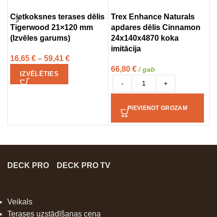
Cietkoksnes terases dēlis
Trex Enhance Naturals
T
Tigerwood 21×120 mm
apdares dēlis Cinnamon
W
(Izvēles garums)
24x140x4870 koka
C
imitācija
k
16,65
€
–
59,41
€
66,80
€
8
/ gab
IZVĒLĒTIES
-
+
PIEVIENOT GROZAM
DECK PRO
DECK PRO TV
Veikals
Terases uzstādīšanas cena