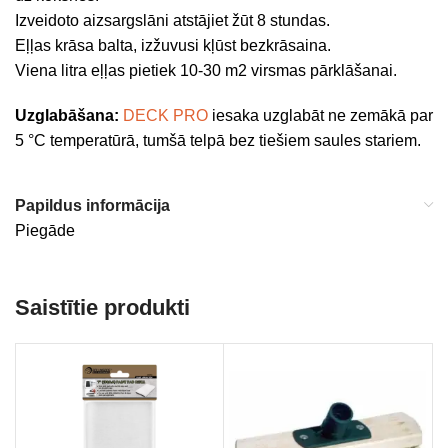
Izveidoto aizsargslāni atstājiet žūt 8 stundas.
Eļļas krāsa balta, izžuvusi kļūst bezkrāsaina.
Viena litra eļļas pietiek 10-30 m2 virsmas pārklāšanai.
Uzglabāšana:
DECK PRO
iesaka uzglabāt ne zemākā par
5 °C temperatūrā, tumšā telpā bez tiešiem saules stariem.
Papildus informācija
Piegāde
Saistītie produkti