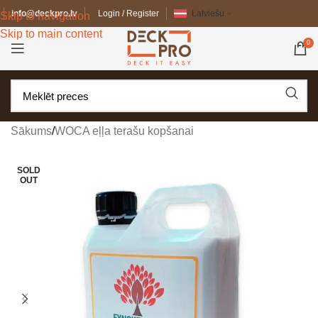
info@deckpro.lv
Login / Register
Latviešu
Skip to navigation
Skip to main content
0
Sākums
/
WOCA eļļa terašu kopšanai
SOLD
OUT