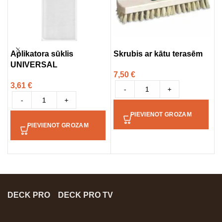
Aplikatora sūklis
Skrubis ar kātu terasēm
T
UNIVERSAL
f
7,50
€
3,61
€
-
+
2
-
+
PIEVIENOT GROZAM
PIEVIENOT GROZAM
DECK PRO
DECK PRO TV