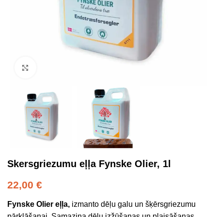
Click to enlarge
Skersgriezumu eļļa Fynske Olier, 1l
22,00
€
Fynske Olier eļļa,
izmanto dēļu galu un šķērsgriezumu
pārklāšanai. Samazina dēļu izžūšanas un plaisāšanas