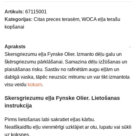
Artikuls:
67115001
Kategorijas:
Citas preces terasēm
,
WOCA eļļa terašu
kopšanai
Apraksts
Skersgriezumu eļļa Fynske Olier. Izmanto dēļu galu un
šķērsgriezumu pārklāšanai. Samazina dēļu izžūšanas un
plaisāšanas risku. Sastāv no rafinētām augu eļļām un
dabīgā vaska, tāpēc neuzsūc mitrumu un var tikt izmantota
visu veidu
kokam
.
Skersgriezumu eļļa Fynske Olier. Lietošanas
instrukcija
Pirms lietošanas labi sakratiet eļļas kārbu.
Neatšķaidītu eļļu vienmērīgi uzklājiet ar otu, lupatu vai sūkli
uz koksnes.