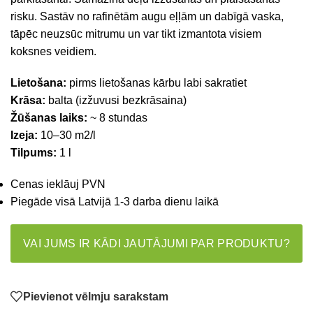
risku. Sastāv no rafinētām augu eļļām un dabīgā vaska,
tāpēc neuzsūc mitrumu un var tikt izmantota visiem
koksnes veidiem.
Lietošana:
pirms lietošanas kārbu labi sakratiet
Krāsa:
balta (izžuvusi bezkrāsaina)
Žūšanas laiks:
~ 8 stundas
Izeja:
10–30 m2/l
Tilpums:
1 l
Cenas ieklāuj PVN
Piegāde visā Latvijā 1-3 darba dienu laikā
VAI JUMS IR KĀDI JAUTĀJUMI PAR PRODUKTU?
Pievienot vēlmju sarakstam