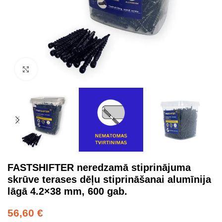
Click to enlarge
FASTSHIFTER neredzamā stiprinājuma
skrūve terases dēļu stiprināšanai alumīnija
lāgā 4.2×38 mm, 600 gab.
56,60
€