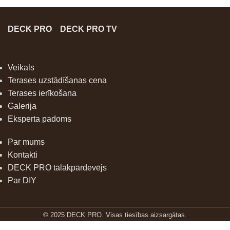
DECK PRO
DECK PRO TV
Veikals
Terases uzstādīšanas cena
Terases ierīkošana
Galerija
Eksperta padoms
Par mums
Kontakti
DECK PRO tālākpārdevējs
Par DIY
FASTSHIFTER
© 2025 DECK PRO. Visas tiesības aizsargātas.
neredzamā