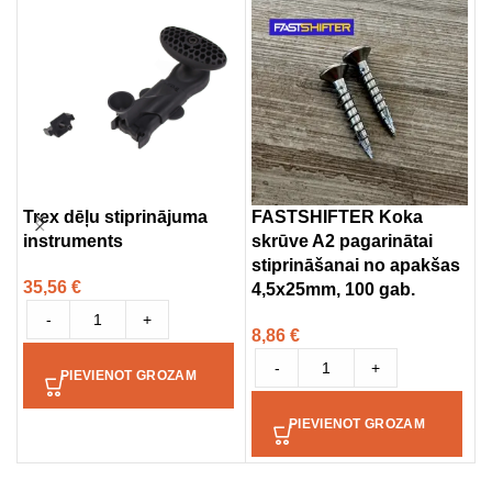
Trex dēļu stiprinājuma
FASTSHIFTER Koka
U
instruments
skrūve A2 pagarinātai
G
stiprināšanai no apakšas
35,56
€
3
4,5x25mm, 100 gab.
-
+
8,86
€
-
+
PIEVIENOT GROZAM
PIEVIENOT GROZAM