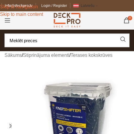
info@deckpro.lv
Login / Register
Latviešu
Skip to navigation
Skip to main content
0
Sākums
/
Stiprinājuma elementi
/
Terases kokskrūves