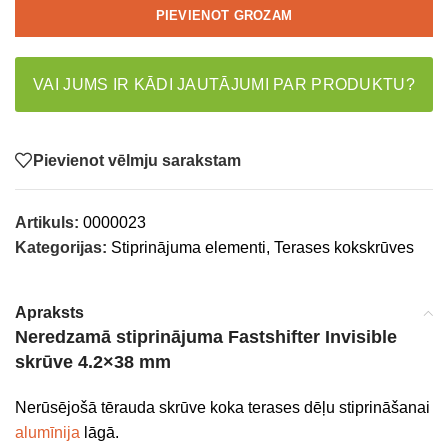
PIEVIENOT GROZAM
VAI JUMS IR KĀDI JAUTĀJUMI PAR PRODUKTU?
Pievienot vēlmju sarakstam
Artikuls:
0000023
Kategorijas:
Stiprinājuma elementi
,
Terases kokskrūves
Apraksts
Neredzamā stiprinājuma Fastshifter Invisible
skrūve 4.2×38 mm
Nerūsējošā tērauda skrūve koka terases dēļu stiprināšanai
alumīnija
lāgā.