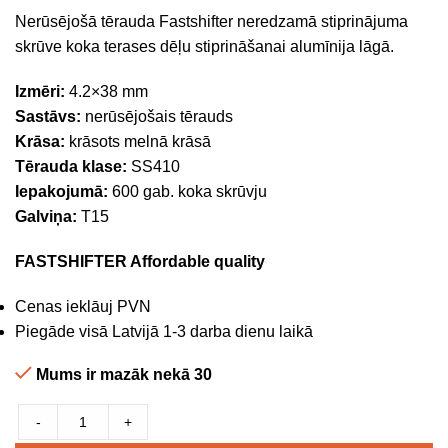
Nerūsējošā tērauda Fastshifter neredzamā stiprinājuma
skrūve koka terases dēļu stiprināšanai alumīnija lāgā.
Izmēri:
4.2×38 mm
Sastāvs:
nerūsējošais tērauds
Krāsa:
krāsots melnā krāsā
Tērauda klase:
SS410
Iepakojumā:
600 gab. koka skrūvju
Galviņa:
T15
FASTSHIFTER Affordable quality
Cenas ieklāuj PVN
Piegāde visā Latvijā 1-3 darba dienu laikā
Mums ir mazāk nekā 30
-
+