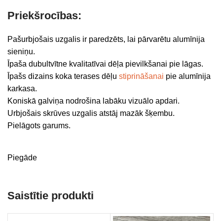
Priekšrocības:
Pašurbjošais uzgalis ir paredzēts, lai pārvarētu alumīnija
sieniņu.
Īpaša dubultvītne kvalitatīvai dēļa pievilkšanai pie lāgas.
Īpašs dizains koka terases dēļu
stiprināšanai
pie alumīnija
karkasa.
Koniskā galviņa nodrošina labāku vizuālo apdari.
Urbjošais skrūves uzgalis atstāj mazāk šķembu.
Pielāgots garums.
Piegāde
Saistītie produkti